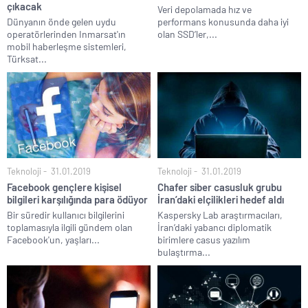
çıkacak
Veri depolamada hız ve
Dünyanın önde gelen uydu
performans konusunda daha iyi
operatörlerinden Inmarsat'ın
olan SSD’ler,...
mobil haberleşme sistemleri,
Türksat...
Teknoloji
31.01.2019
Teknoloji
31.01.2019
Facebook gençlere kişisel
Chafer siber casusluk grubu
bilgileri karşılığında para ödüyor
İran’daki elçilikleri hedef aldı
Bir süredir kullanıcı bilgilerini
Kaspersky Lab araştırmacıları,
toplamasıyla ilgili gündem olan
İran’daki yabancı diplomatik
Facebook'un, yaşları...
birimlere casus yazılım
bulaştırma...