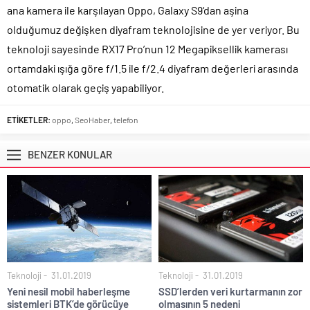
ana kamera ile karşılayan Oppo, Galaxy S9‘dan aşina
olduğumuz değişken diyafram teknolojisine de yer veriyor. Bu
teknoloji sayesinde RX17 Pro’nun 12 Megapiksellik kamerası
ortamdaki ışığa göre f/1.5 ile f/2.4 diyafram değerleri arasında
otomatik olarak geçiş yapabiliyor.
ETİKETLER:
oppo
,
SeoHaber
,
telefon
BENZER KONULAR
Teknoloji
31.01.2019
Teknoloji
31.01.2019
Yeni nesil mobil haberleşme
SSD’lerden veri kurtarmanın zor
sistemleri BTK’de görücüye
olmasının 5 nedeni