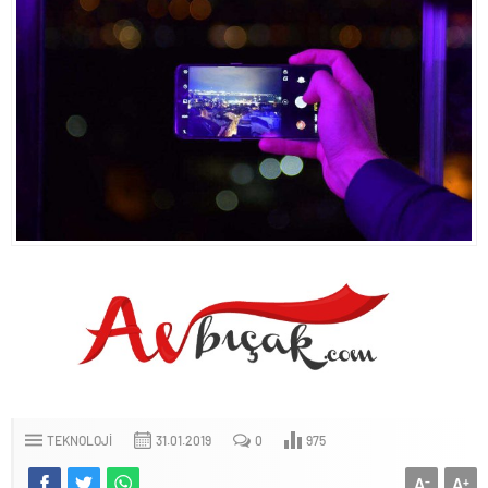
TEKNOLOJI
31.01.2019
0
975
A
A
-
+