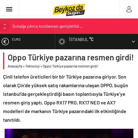
Sokağa çıkma kısıtlaması genişletildi…
Öyle bir genelge yok
İSTANBUL
°C
Bülent Arınç, Yüksek İstişare Kurulu görevinden istifa etti
EURO
Anadolu Yakası’nın İlk Belediyesi: Beykoz 10. Daire-i Belediye
Kitabı Çıktı
Oppo Türkiye pazarına resmen girdi!
ALTIN
Açlık Sınırı Açıklandı
Anasayfa
»
Teknoloji
»
Oppo Türkiye pazarına resmen girdi!
BIST
Çinli telefon üreticileri bir bir Türkiye pazarına giriyor. Son
olarak Çin’de yüksek satış rakamlarına ulaşan OPPO, bugün
DOLAR
istanbul’da gerçekleştirdiği basın toplantısıyla Türkiye’ye
resmen giriş yaptı. Oppo RX17 PRO, RX17 NEO ve AX7
modelleri de markanın Türkiye pazarındaki ilk etkinliğinde
tanıtıldı.