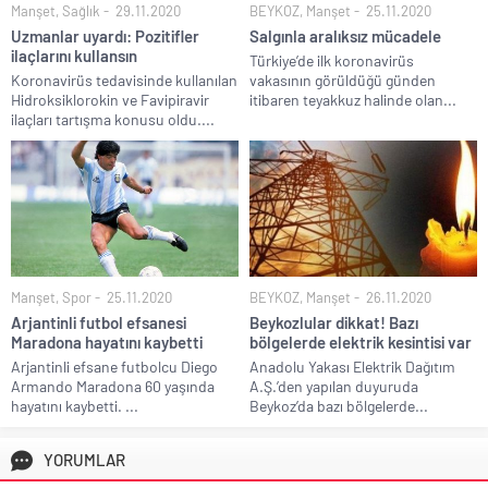
Manşet
,
Sağlık
29.11.2020
BEYKOZ
,
Manşet
25.11.2020
Uzmanlar uyardı: Pozitifler
Salgınla aralıksız mücadele
ilaçlarını kullansın
Türkiye’de ilk koronavirüs
Koronavirüs tedavisinde kullanılan
vakasının görüldüğü günden
Hidroksiklorokin ve Favipiravir
itibaren teyakkuz halinde olan...
ilaçları tartışma konusu oldu....
Manşet
,
Spor
25.11.2020
BEYKOZ
,
Manşet
26.11.2020
Arjantinli futbol efsanesi
Beykozlular dikkat! Bazı
Maradona hayatını kaybetti
bölgelerde elektrik kesintisi var
Arjantinli efsane futbolcu Diego
Anadolu Yakası Elektrik Dağıtım
Armando Maradona 60 yaşında
A.Ş.’den yapılan duyuruda
hayatını kaybetti. ...
Beykoz’da bazı bölgelerde...
YORUMLAR