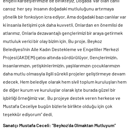
engelli kardeşlerimizle de birlikteyiz. Doğada var olan canlı
cansız her şey insanın doğadaki mutluluğunu artırmaya
yönelik bir fonksiyon icra ediyor. Ama doğadaki bazı canlılar var
ki insanla iletişimi çok daha kuvvetli. Onlardan en önemlisi de
atlarımız. Onlarla dezavantajlı gençlerimizi bir araya getirmek
mutluluk verici bir olay bizim için. Bu proje, Beykoz
Belediyesi’nin Aile Kadın Destekleme ve Engelliler Merkezi
Projesi (AKDEM) çatısı altında sürdürülüyor. Gençlerimizin,
insanlarımızın, yetişkinlerimizin, yaşlılarımızın çocuklarımızın
daha mutlu olmasıyla ilgili sürekli projeler geliştirmeye devam
edecek. Hem belediye olarak hem sivil toplum kuruluşları hem
de diğer kurum ve kuruluşlar olarak işte burada güzel bir
işbirliği örneğimiz var. Bu projeye destek veren herkese ve
Mustafa Ceceliye bugün bizlerle birlikte olduğu için çok
teşekkür ediyorum” dedi.
Sanatçı Mustafa Ceceli: “Beykoz’da Olmaktan Mutluyum”