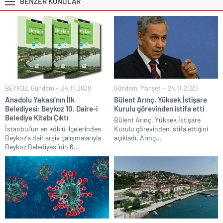
BENZER KONULAR
BEYKOZ
,
Gündem
24.11.2020
Gündem
,
Manşet
24.11.2020
Anadolu Yakası’nın İlk
Bülent Arınç, Yüksek İstişare
Belediyesi: Beykoz 10. Daire-i
Kurulu görevinden istifa etti
Belediye Kitabı Çıktı
Bülent Arınç, Yüksek İstişare
İstanbul’un en köklü ilçelerinden
Kurulu görevinden istifa ettiğini
Beykoz’a dair arşiv çalışmalarıyla
açıkladı. Arınç...
Beykoz Belediyesi’nin 6...