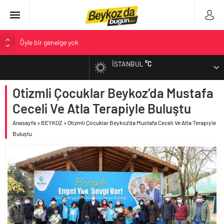
Öyle bir genelge yok
Bülent Arınç, Yüksek İstişare Kurulu görevinden istifa etti
İSTANBUL
°C
ALTIN
Anadolu Yakası’nın İlk Belediyesi: Beykoz 10. Daire-i Belediye
Kitabı Çıktı
Otizmli Çocuklar Beykoz’da Mustafa
BIST
Açlık Sınırı Açıklandı
Ceceli Ve Atla Terapiyle Buluştu
Sokağa çıkma kısıtlaması genişletildi…
DOLAR
Anasayfa
»
BEYKOZ
»
Otizmli Çocuklar Beykoz’da Mustafa Ceceli Ve Atla Terapiyle
Buluştu
EURO