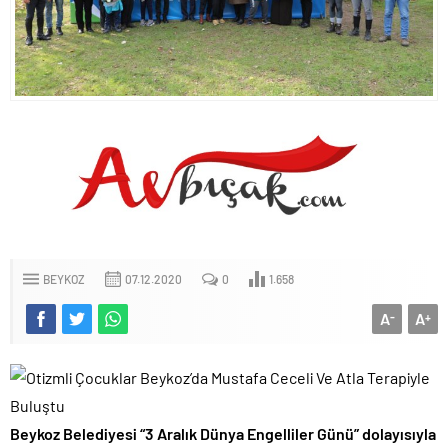
BEYKOZ
07.12.2020
0
1.658
A
A
-
+
Beykoz Belediyesi “3 Aralık Dünya Engelliler Günü” dolayısıyla