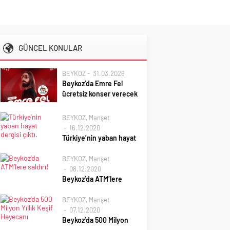
GÜNCEL KONULAR
BEYKOZ
31.03.2026
Beykoz’da Emre Fel
ücretsiz konser verecek
BEYKOZ
,
Manşet
16.12.2020
Türkiye’nin yaban hayat
dergisi çıktı.
BEYKOZ
,
Manşet
Türkiye’de kendi alanında
08.12.2020
ilk olma özelliği taşıyan
Beykoz’da ATM’lere
Türkiye Yaban Hayatı
saldırı!
Dergisi yayın hayatına
BEYKOZ
,
Manşet
başladı. Kuruculuğunu
Kavacık’ta kimliği henüz
07.12.2020
yaban hayatı
tespit edilemeyen bir
Beykoz’da 500 Milyon
araştırmacısı Ahmet
vatandaş, ATM’leri