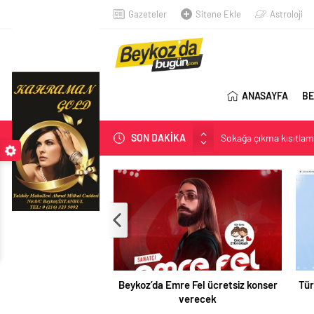
Gazeteler
Sitene Ekle
Astroloji
ANASAYFA
BE
Sokağa çıkma kısıtlama
SON DAKİKA
Öyle bir genelge yok
Bülent Arınç, Yüksek İ
Anadolu Yakası’nın İlk 
Açlık Sınırı Açıklandı
Beykoz’da Emre Fel ücretsiz konser
Tür
verecek