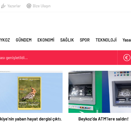
Yazarlar
Bize Ulaşın
YKOZ
GÜNDEM
EKONOMİ
SAĞLIK
SPOR
TEKNOLOJİ
Yasa
sı genişletildi…
stişare Kurulu görevinden istifa etti
Belediyesi: Beykoz 10. Daire-i Belediye Kitabı Çıktı
kiye’nin yaban hayat dergisi çıktı.
Beykoz’da ATM’lere saldırı!