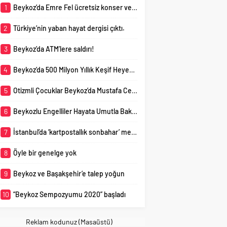
1
Beykoz’da Emre Fel ücretsiz konser verecek
içinde...
İstanbul’da konut sektöründeki
tip koronavirüs (Kovid-
son durumu
19) salgını nedeniyle
2
Türkiye’nin yaban hayat dergisi çıktı.
değerlendiren Yüksek
çevrim içi olarak başladı.
Mimar Mustafa Fatih
Beykoz Belediyesi
3
Beykoz’da ATM’lere saldırı!
Demir,...
tarafından bu yıl ikincisi
düzenlenen “Beykoz
4
Beykoz’da 500 Milyon Yıllık Keşif Heyecanı
Sempozyumu 2020”...
5
Otizmli Çocuklar Beykoz’da Mustafa Ceceli Ve Atla Terapiyle Buluştu
6
Beykozlu Engelliler Hayata Umutla Bakıyor
7
İstanbul’da ‘kartpostallık sonbahar’ mest etti
8
Öyle bir genelge yok
9
Beykoz ve Başakşehir’e talep yoğun
10
“Beykoz Sempozyumu 2020” başladı
Reklam kodunuz (Masaüstü)