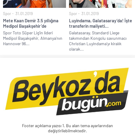
Spor
31.01.2019
Spor
31.01.2019
Mete Kaan Demir 3.5 yıllığına
Luyindama, Galatasaray’da! İşte
Medipol Başakşehir’de
transferin maliyeti…
Spor Toto Süper Lig'in lideri
Galatasaray, Standard Liege
Medipol Başakşehir, Almanya'nın
takımından Kongolu savunmacı
Hannover 96...
Christian Luyindama'yı kiralık
olarak...
Footer açıklama yazısı 1. Bu alan tema ayarlarından
değiştirilebilmektedir.