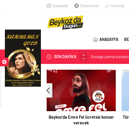
Gazeteler
Sitene Ekle
Astroloji
ANASAYFA
BE
Sokağa çıkma kısıtlama
SON DAKİKA
Öyle bir genelge yok
Bülent Arınç, Yüksek İ
Anadolu Yakası’nın İlk 
Açlık Sınırı Açıklandı
Beykoz’da Emre Fel ücretsiz konser
Tür
verecek