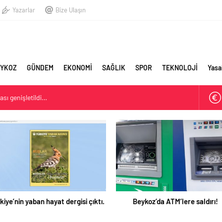
Yazarlar
Bize Ulaşın
YKOZ
GÜNDEM
EKONOMİ
SAĞLIK
SPOR
TEKNOLOJİ
Yasa
sı genişletildi…
stişare Kurulu görevinden istifa etti
Belediyesi: Beykoz 10. Daire-i Belediye Kitabı Çıktı
kiye’nin yaban hayat dergisi çıktı.
Beykoz’da ATM’lere saldırı!