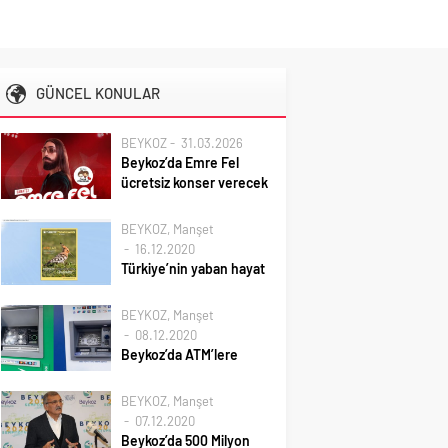
GÜNCEL KONULAR
BEYKOZ
31.03.2026
Beykoz’da Emre Fel
ücretsiz konser verecek
BEYKOZ
,
Manşet
16.12.2020
Türkiye’nin yaban hayat
dergisi çıktı.
Türkiye’de kendi alanında
BEYKOZ
,
Manşet
ilk olma özelliği taşıyan
08.12.2020
Türkiye Yaban Hayatı
Beykoz’da ATM’lere
Dergisi yayın hayatına
saldırı!
başladı. Kuruculuğunu
Kavacık’ta kimliği henüz
BEYKOZ
,
Manşet
yaban hayatı
tespit edilemeyen bir
07.12.2020
araştırmacısı Ahmet
vatandaş, ATM’leri
Beykoz’da 500 Milyon