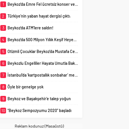
içinde...
İstanbul’da konut sektöründeki
tip koronavirüs (Kovid-
1
Beykoz’da Emre Fel ücretsiz konser verecek
son durumu
19) salgını nedeniyle
değerlendiren Yüksek
çevrim içi olarak başladı.
2
Türkiye’nin yaban hayat dergisi çıktı.
Mimar Mustafa Fatih
Beykoz Belediyesi
Demir,...
tarafından bu yıl ikincisi
3
Beykoz’da ATM’lere saldırı!
düzenlenen “Beykoz
Sempozyumu 2020”...
4
Beykoz’da 500 Milyon Yıllık Keşif Heyecanı
5
Otizmli Çocuklar Beykoz’da Mustafa Ceceli Ve Atla Terapiyle Buluştu
6
Beykozlu Engelliler Hayata Umutla Bakıyor
7
İstanbul’da ‘kartpostallık sonbahar’ mest etti
8
Öyle bir genelge yok
9
Beykoz ve Başakşehir’e talep yoğun
10
“Beykoz Sempozyumu 2020” başladı
Reklam kodunuz (Masaüstü)