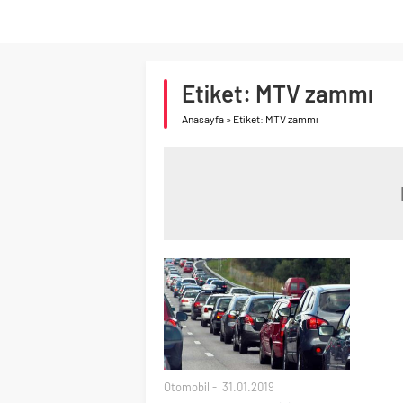
Etiket:
MTV zammı
Anasayfa
»
Etiket: MTV zammı
Otomobil
31.01.2019