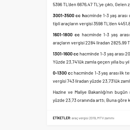
5396 TL’den 6676,47 TL’ye çıktı. Gelen 
3001-3500 cc h
acminde 1-3 yaş arası o
tipli araçların vergisi 3598 TL’den 4451,
1601-1800 cc
hacminde 1-3 yaş arası i
araçların vergisi 2284 liradan 2825,99 T
1301-1600 cc
hacminde 1-3 yaş arası 201
Yüzde 23.74’lük zamla geçen yılla bu yıl 
0-1300 c
c hacminde 1-3 yaş arası ilk te
vergisi 743 liradan yüzde 23.73’lük zamla
Hazine ve Maliye Bakanlığı’nın bugün 
yüzde 23.73 oranında arttı. Buna göre kır
ETİKETLER:
araç vergisi 2019
,
MTV zammı