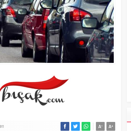
A
A
-
+
911