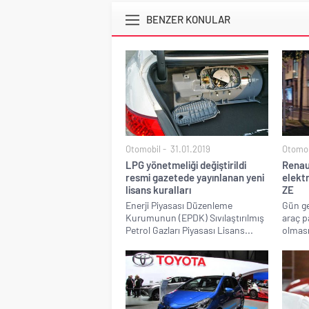
BENZER KONULAR
Otomobil
31.01.2019
Otomob
LPG yönetmeliği değiştirildi
Renaul
resmi gazetede yayınlanan yeni
elektr
lisans kuralları
ZE
Enerji Piyasası Düzenleme
Gün ge
Kurumunun (EPDK) Sıvılaştırılmış
araç p
Petrol Gazları Piyasası Lisans...
olması