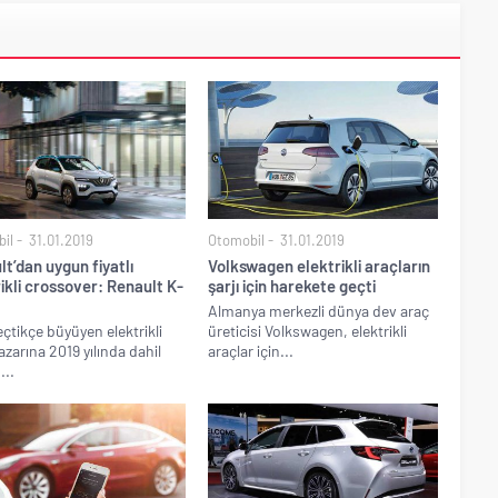
il
31.01.2019
Otomobil
31.01.2019
t’dan uygun fiyatlı
Volkswagen elektrikli araçların
ikli crossover: Renault K-
şarjı için harekete geçti
Almanya merkezli dünya dev araç
çtikçe büyüyen elektrikli
üreticisi Volkswagen, elektrikli
azarına 2019 yılında dahil
araçlar için...
...