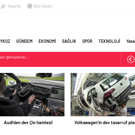
Yazarlar
Bize Ulaşın
YKOZ
GÜNDEM
EKONOMİ
SAĞLIK
SPOR
TEKNOLOJİ
Yasa
stişare Kurulu görevinden istifa etti
Belediyesi: Beykoz 10. Daire-i Belediye Kitabı Çıktı
sı genişletildi…
lkswagen’in dev tasarruf planı!
Dış dikiz aynaların yerine geliy