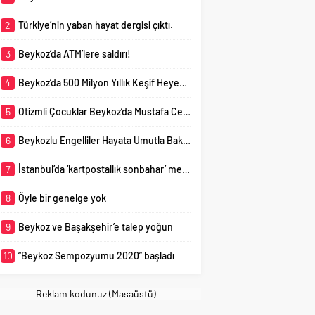
son durumu
19) salgını nedeniyle
değerlendiren Yüksek
çevrim içi olarak başladı.
2
Türkiye’nin yaban hayat dergisi çıktı.
Mimar Mustafa Fatih
Beykoz Belediyesi
Demir,...
tarafından bu yıl ikincisi
3
Beykoz’da ATM’lere saldırı!
düzenlenen “Beykoz
Sempozyumu 2020”...
4
Beykoz’da 500 Milyon Yıllık Keşif Heyecanı
5
Otizmli Çocuklar Beykoz’da Mustafa Ceceli Ve Atla Terapiyle Buluştu
6
Beykozlu Engelliler Hayata Umutla Bakıyor
7
İstanbul’da ‘kartpostallık sonbahar’ mest etti
8
Öyle bir genelge yok
9
Beykoz ve Başakşehir’e talep yoğun
10
“Beykoz Sempozyumu 2020” başladı
Reklam kodunuz (Masaüstü)