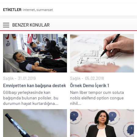
ETİKETLER:
internet
,
surmanset
BENZER KONULAR
Sağlık
31.01.2019
Sağlık
05.02.2018
Emniyetten kan bağışına destek
Örnek Demo İçerik 1
Gölbaşı yerleşkesinde kan
Nam liber tempor cum soluta
bağışında bulunan polisler, bu
nobis eleifend option congue
durumun hayat kurtardığına...
nihil...