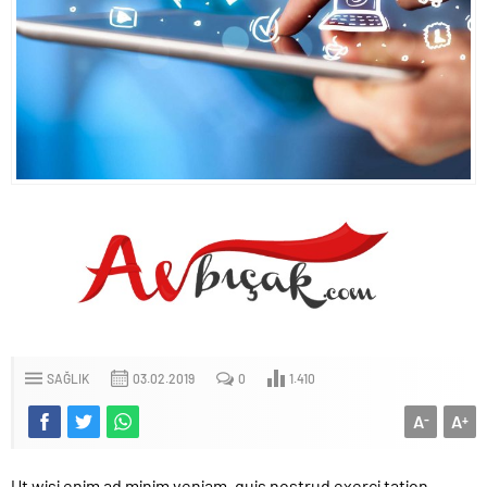
SAĞLIK
03.02.2019
0
1.410
A
A
-
+
Ut wisi enim ad minim veniam, quis nostrud exerci tation