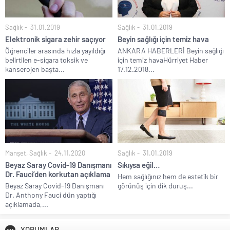
Sağlık
31.01.2019
Sağlık
31.01.2019
Elektronik sigara zehir saçıyor
Beyin sağlığı için temiz hava
Öğrenciler arasında hızla yayıldığı
ANKARA HABERLERİ Beyin sağlığı
belirtilen e-sigara toksik ve
için temiz havaHürriyet Haber
kanserojen başta...
17.12.2018...
Manşet
,
Sağlık
24.11.2020
Sağlık
31.01.2019
Beyaz Saray Covid-19 Danışmanı
Sıkıysa eğil…
Dr. Fauci’den korkutan açıklama
Hem sağlığınız hem de estetik bir
Beyaz Saray Covid-19 Danışmanı
görünüş için dik duruş...
Dr. Anthony Fauci dün yaptığı
açıklamada,...
YORUMLAR