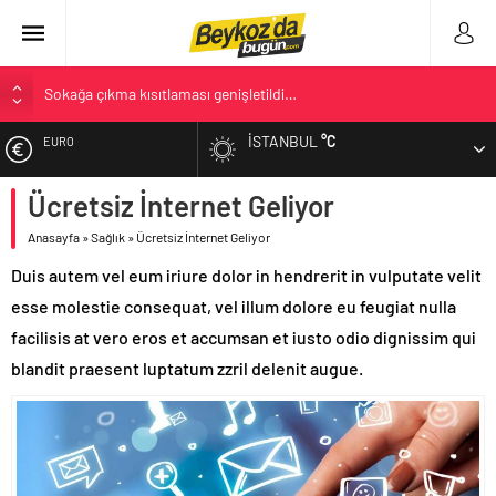
Sokağa çıkma kısıtlaması genişletildi…
Öyle bir genelge yok
İSTANBUL
°C
EURO
Bülent Arınç, Yüksek İstişare Kurulu görevinden istifa etti
Anadolu Yakası’nın İlk Belediyesi: Beykoz 10. Daire-i Belediye
Ücretsiz İnternet Geliyor
ALTIN
Kitabı Çıktı
Açlık Sınırı Açıklandı
Anasayfa
»
Sağlık
»
Ücretsiz İnternet Geliyor
BIST
Duis autem vel eum iriure dolor in hendrerit in vulputate velit
esse molestie consequat, vel illum dolore eu feugiat nulla
DOLAR
facilisis at vero eros et accumsan et iusto odio dignissim qui
blandit praesent luptatum zzril delenit augue.