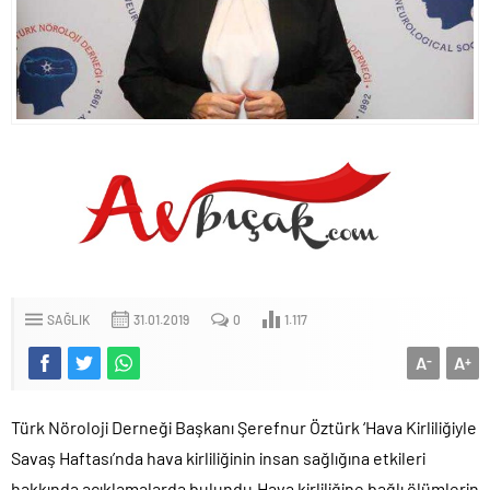
SAĞLIK
31.01.2019
0
1.117
A
A
-
+
Türk Nöroloji Derneği Başkanı Şerefnur Öztürk ‘Hava Kirliliğiyle
Savaş Haftası’nda hava kirliliğinin insan sağlığına etkileri
hakkında açıklamalarda bulundu.Hava kirliliğine bağlı ölümlerin