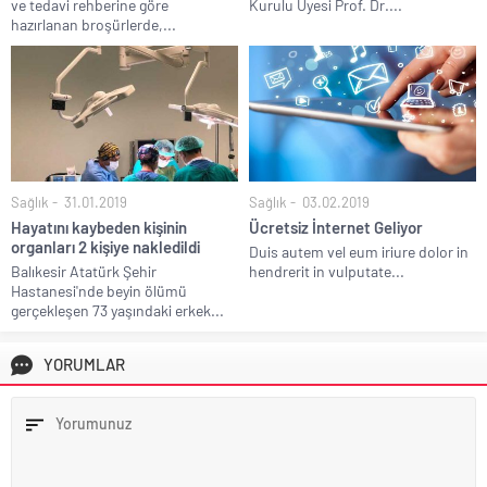
ve tedavi rehberine göre
Kurulu Üyesi Prof. Dr....
hazırlanan broşürlerde,...
Sağlık
31.01.2019
Sağlık
03.02.2019
Hayatını kaybeden kişinin
Ücretsiz İnternet Geliyor
organları 2 kişiye nakledildi
Duis autem vel eum iriure dolor in
Balıkesir Atatürk Şehir
hendrerit in vulputate...
Hastanesi'nde beyin ölümü
gerçekleşen 73 yaşındaki erkek...
YORUMLAR