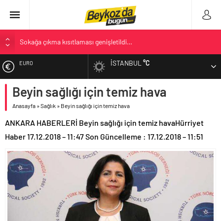
Sokağa çıkma kısıtlaması genişletildi…
Öyle bir genelge yok
İSTANBUL
°C
EURO
Bülent Arınç, Yüksek İstişare Kurulu görevinden istifa etti
Anadolu Yakası’nın İlk Belediyesi: Beykoz 10. Daire-i Belediye
Beyin sağlığı için temiz hava
ALTIN
Kitabı Çıktı
Anasayfa
»
Sağlık
»
Beyin sağlığı için temiz hava
Açlık Sınırı Açıklandı
BIST
ANKARA HABERLERİ Beyin sağlığı için temiz havaHürriyet
Haber 17.12.2018 – 11:47 Son Güncelleme : 17.12.2018 – 11:51
DOLAR