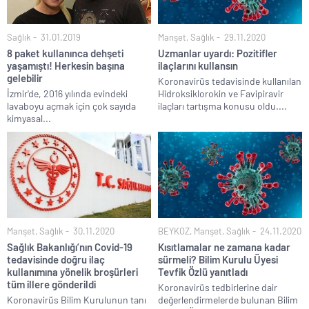
Sağlık
31.01.2019
Manşet
,
Sağlık
29.11.2020
8 paket kullanınca dehşeti
Uzmanlar uyardı: Pozitifler
yaşamıştı! Herkesin başına
ilaçlarını kullansın
gelebilir
Koronavirüs tedavisinde kullanılan
İzmir'de, 2016 yılında evindeki
Hidroksiklorokin ve Favipiravir
lavaboyu açmak için çok sayıda
ilaçları tartışma konusu oldu....
kimyasal...
Manşet
,
Sağlık
30.11.2020
BEYKOZ
,
Manşet
,
Sağlık
24.11.2020
Sağlık Bakanlığı’nın Covid-19
Kısıtlamalar ne zamana kadar
tedavisinde doğru ilaç
sürmeli? Bilim Kurulu Üyesi
kullanımına yönelik broşürleri
Tevfik Özlü yanıtladı
tüm illere gönderildi
Koronavirüs tedbirlerine dair
Koronavirüs Bilim Kurulunun tanı
değerlendirmelerde bulunan Bilim